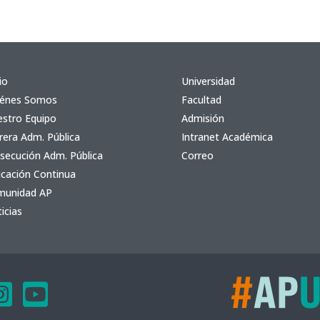
io
Universidad
iénes Somos
Facultad
stro Equipo
Admisión
rera Adm. Pública
Intranet Académica
secución Adm. Pública
Correo
cación Continua
munidad AP
icias

