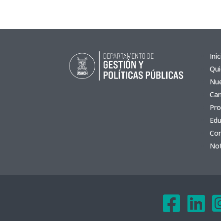
Inic
Qu
Nue
Car
Pro
Edu
Co
Not

