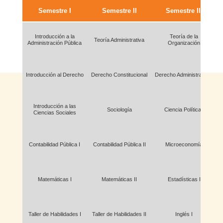
Semestre I
Semestre II
Semestre III
Introducción a la
Teoría de la
Teoría Administrativa
Administración Pública
Organización
Introducción al Derecho
Derecho Constitucional
Derecho Administrativo I
D
Introducción a las
Sociología
Ciencia Política I
Ciencias Sociales
Contabilidad Pública I
Contabilidad Pública II
Microeconomía
Matemáticas I
Matemáticas II
Estadísticas I
Taller de Habilidades I
Taller de Habilidades II
Inglés I