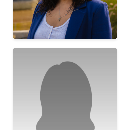
Rosa Roco Muñoz
Secretaria
rosa.roco@usach.cl