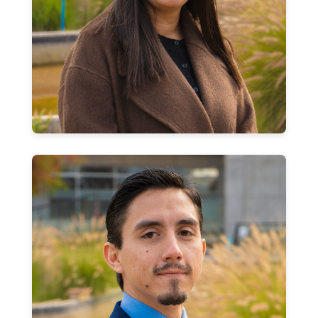
neida.colmenares@usach.cl
Paul Barros Monardes
Coordinador de Prácticas y Examen de Grado
paul.barros@usach.cl