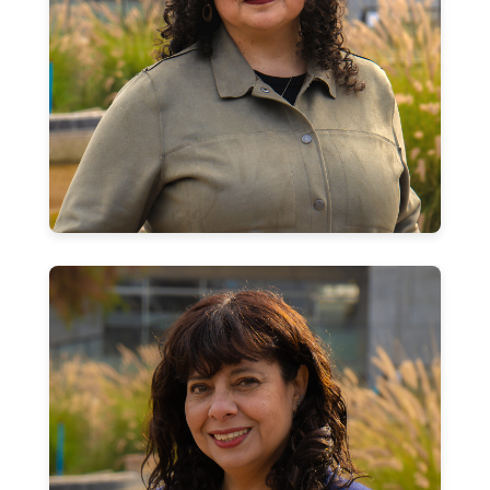
Rosa Fuentes Marambio
Secretaria Dirección
rosa.fuentes.m@usach.cl
Caroline Araya Silva
Secretaria Docente
caroline.araya@usach.cl