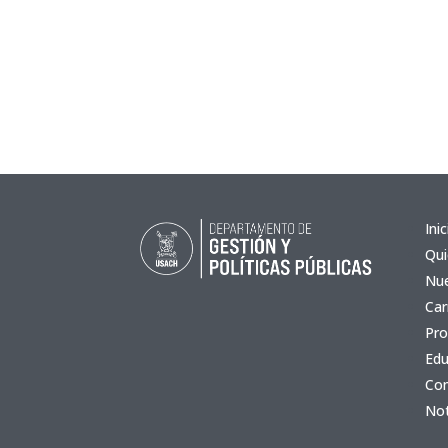
Inic
Qu
Nue
Car
Pro
Edu
Co
Not