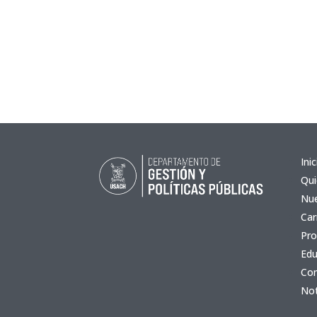
Inic
Qu
Nue
Car
Pro
Edu
Co
Not