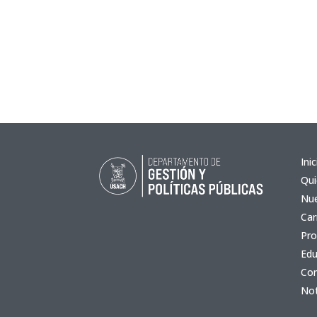
Inic
Qu
Nue
Car
Pro
Edu
Co
Not