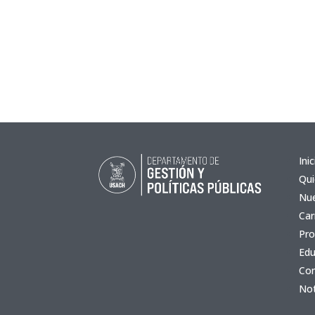
Inic
Qu
Nue
Car
Pro
Edu
Co
Not