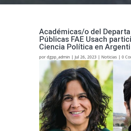
Académicas/o del Departam
Públicas FAE Usach partic
Ciencia Política en Argent
por
dgpp_admin
|
Jul 26, 2023
|
Noticias
|
0 Co