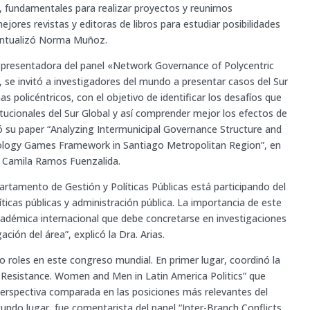
, fundamentales para realizar proyectos y reunirnos
jores revistas y editoras de libros para estudiar posibilidades
puntualizó Norma Muñoz.
a y presentadora del panel «Network Governance of Polycentric
 se invitó a investigadores del mundo a presentar casos del Sur
 policéntricos, con el objetivo de identificar los desafíos que
itucionales del Sur Global y así comprender mejor los efectos de
tó su paper “Analyzing Intermunicipal Governance Structure and
Ecology Games Framework in Santiago Metropolitan Region”, en
. Camila Ramos Fuenzalida.
tamento de Gestión y Políticas Públicas está participando del
ticas públicas y administración pública. La importancia de este
adémica internacional que debe concretarse en investigaciones
ión del área”, explicó la Dra. Arias.
 roles en este congreso mundial. En primer lugar, coordinó la
Resistance. Women and Men in Latin America Politics” que
perspectiva comparada en las posiciones más relevantes del
egundo lugar, fue comentarista del panel “Inter-Branch Conflicts