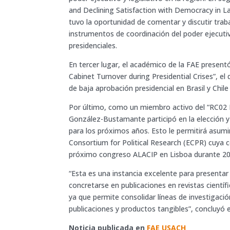
and Declining Satisfaction with Democracy in La
tuvo la oportunidad de comentar y discutir trab
instrumentos de coordinación del poder ejecut
presidenciales.
En tercer lugar, el académico de la FAE presentó
Cabinet Turnover during Presidential Crises”, el 
de baja aprobación presidencial en Brasil y Chil
Por último, como un miembro activo del “RC02 P
González-Bustamante participó en la elección y
para los próximos años. Esto le permitirá asumi
Consortium for Political Research (ECPR) cuya 
próximo congreso ALACIP en Lisboa durante 202
“Esta es una instancia excelente para presentar
concretarse en publicaciones en revistas cientí
ya que permite consolidar líneas de investigaci
publicaciones y productos tangibles”, concluyó 
Noticia publicada en
FAE USACH