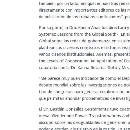
también, por un lado, enriquecer nuestras redes
directamente con importantes editores de las me
de publicación de los trabajos que llevamos”, 
Por su parte, la Dra. Karina Arias fue director
Systems: Lessons from the Global South». En el,
Global sobre las redes de gobernanza en sistemas
plantean los diversos contextos e historias inst
varios diseños institucionales. Además, presen
the Levels of Cooperation: An Application of 
coautoría con la Dr. Karina Retamal-Soto y Mrs
“Me parece muy buen indicador de cómo el Depar
debate mundial sobre las investigaciones de polí
tipo de congresos para generar colaboración ac
que permitan ahondar problemáticas de investigac
El Dr. Bastián González-Bustamante tuvo cuatro
mesa “Gender and Power. Transformations and 
discutió sobre las desigualdades de género en 
poder ejecutivo y legislativo en la región. En s