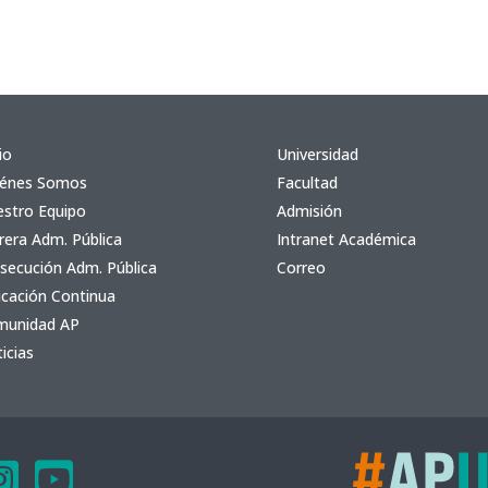
io
Universidad
iénes Somos
Facultad
stro Equipo
Admisión
rera Adm. Pública
Intranet Académica
secución Adm. Pública
Correo
cación Continua
munidad AP
icias

