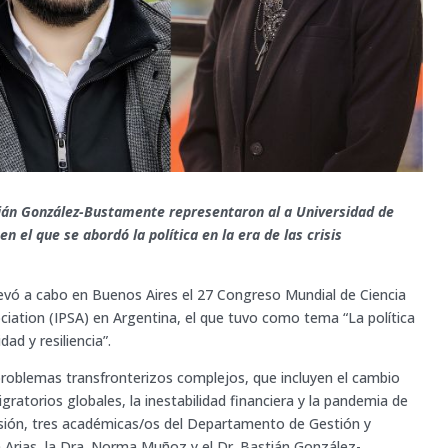
tián González-Bustamente representaron al a Universidad de
 el que se abordó la política en la era de las crisis
 llevó a cabo en Buenos Aires el 27 Congreso Mundial de Ciencia
sociation (IPSA) en Argentina, el que tuvo como tema “La política
dad y resiliencia”.
 problemas transfronterizos complejos, que incluyen el cambio
migratorios globales, la inestabilidad financiera y la pandemia de
rsión, tres académicas/os del Departamento de Gestión y
na Arias, la Dra. Norma Muñoz y el Dr. Bastián González-