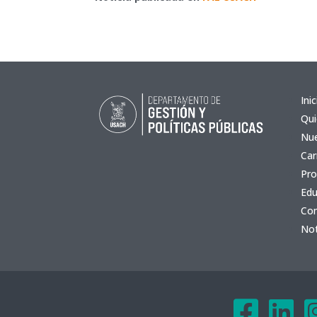
Inic
Qu
Nue
Car
Pro
Edu
Co
Not

