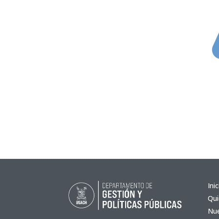
Inic
Qu
Nue